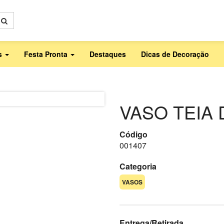
as
Festa Pronta
Destaques
Dicas de Decoração
VASO TEIA
Código
001407
Categoria
VASOS
Entrega/Retirada