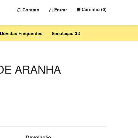
Carrinho (
0
)
Contato
Entrar
Dúvidas Frequentes
Simulação 3D
 DE ARANHA
Devolução