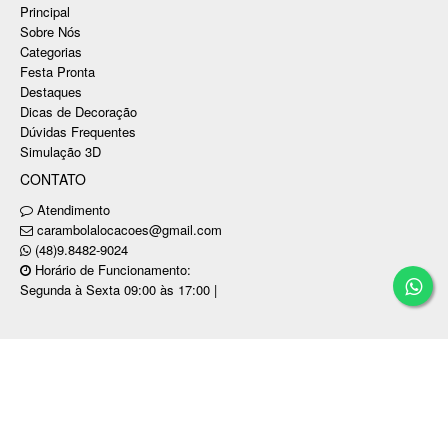
Principal
Sobre Nós
Categorias
Festa Pronta
Destaques
Dicas de Decoração
Dúvidas Frequentes
Simulação 3D
CONTATO
Atendimento
carambolalocacoes@gmail.com
(48)9.8482-9024
Horário de Funcionamento:
Segunda à Sexta 09:00 às 17:00 |
Copyright © CARAMBOLA LOCAÇÕES PARA
EVENTOS E FESTAS LTDA / CNPJ: 31.750.280/0001-89
Tecnologia ©
Estoque NOW
.