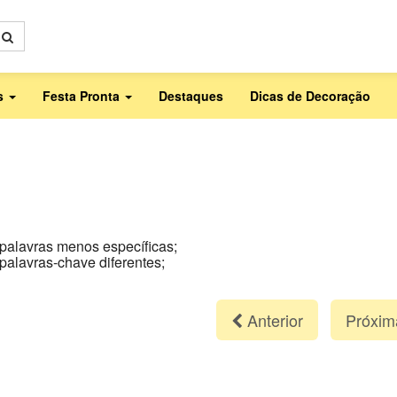
as
Festa Pronta
Destaques
Dicas de Decoração
 palavras menos específicas;
 palavras-chave diferentes;
Anterior
Próxi