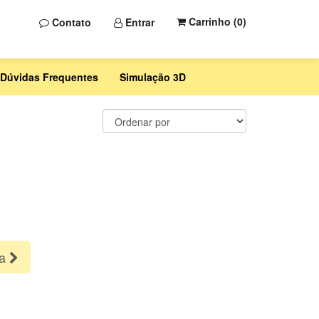
Carrinho (
0
)
Contato
Entrar
Dúvidas Frequentes
Simulação 3D
ma