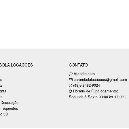
BOLA LOCAÇÕES
CONTATO
Atendimento
ós
carambolalocacoes@gmail.com
as
(48)9.8482-9024
onta
Horário de Funcionamento:
es
Segunda à Sexta 09:00 às 17:00 |
 Decoração
Frequentes
ão 3D